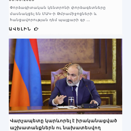
կայքում ներկայանալու է որպես ճշգրիտ
Փորձագիտական կենտրոնի փորձագետները
փորձաքննություններ իրականացնող
մասնակցել են ՄԱԿ–ի Թմրամիջոցների և
մարմին
հանցավորության դեմ պայքարի գր
...
ԱՎԵԼԻՆ
Վարչապետը կարևորել է իրականացված
աշխատանքներն ու նախատեսվող