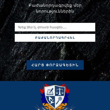
Բաժանորդագրվեք մեր
նորություններին
ԲԱԺԱՆՈՐԴԱԳՐՎԵԼ
ՀԱՐՑ ՓՈՐՁԱԳԵՏԻՆ