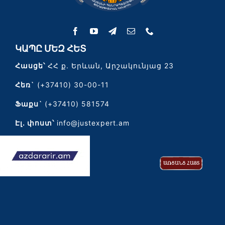
ԿԱՊԸ ՄԵԶ ՀԵՏ
Հասցե՝
ՀՀ ք. Երևան, Արշակունյաց 23
Հեռ`
(+37410) 30-00-11
Ֆաքս`
(+37410) 581574
Էլ․ փոստ՝
info@justexpert.am