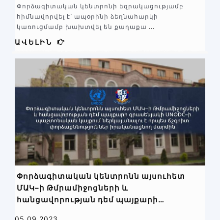
Փորձագիտական կենտրոնի եզրակացությամբ
ապամոնտաժել է
հիմնավորվել է՝ ապօրինի ձեղնահարկի
կառուցմամբ խախտվել են քաղաքա
...
ԱՎԵԼԻՆ
Փորձագիտական կենտրոնն այսուհետ
ՄԱԿ–ի Թմրամիջոցների և
հանցավորության դեմ պայքարի
գրասենյակի UNODC–ի պաշտոնական
05.09.2023