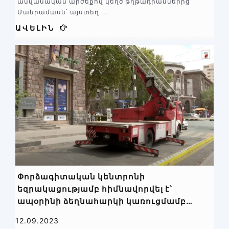
անվանական արժեքով կեղծ թղթադրամներից
Մանրամասն՝ այստեղ
...
ԱՎԵԼԻՆ
Փորձագիտական կենտրոնի
եզրակացությամբ հիմնավորվել է՝
ապօրինի ձեղնահարկի կառուցմամբ
խախտվել են քաղաքաշինական
12.09.2023
նորմերը.քաղաքապետարանն այն