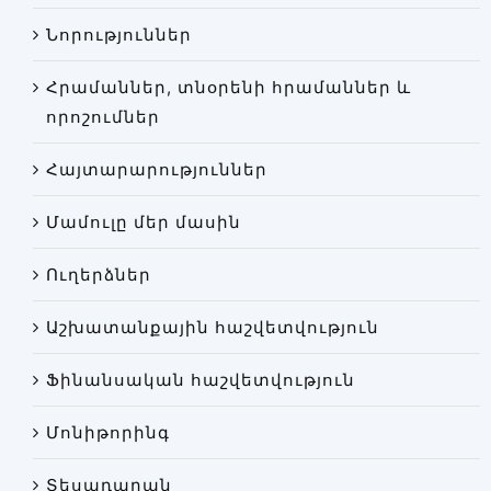
Փորձաքննությունների տեսակները
Նորություններ
Նորություններ
Հրամաններ, տնօրենի հրամաններ և
Գրադարան
որոշումներ
Կայքի քարտեզ
Հայտարարություններ
Մամուլը մեր մասին
Ուղերձներ
Աշխատանքային հաշվետվություն
Ֆինանսական հաշվետվություն
Մոնիթորինգ
Տեսադարան