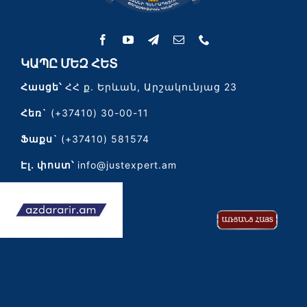
ԿԱՊԸ ՄԵԶ ՀԵՏ
Հասցե՝
ՀՀ ք. Երևան, Արշակունյաց 23
Հեռ`
(+37410) 30-00-11
Ֆաքս`
(+37410) 581574
Էլ․ փոստ՝
info@justexpert.am