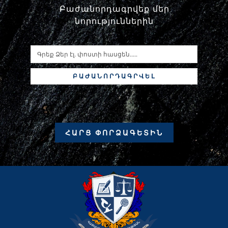
Բաժանորդագրվեք մեր
նորություններին
ԲԱԺԱՆՈՐԴԱԳՐՎԵԼ
ՀԱՐՑ ՓՈՐՁԱԳԵՏԻՆ