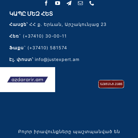
ԿԱՊԸ ՄԵԶ ՀԵՏ
Հասցե՝
ՀՀ ք. Երևան, Արշակունյաց 23
Հեռ`
(+37410) 30-00-11
Ֆաքս`
(+37410) 581574
Էլ․ փոստ՝
info@justexpert.am
Բոլոր իրավունքները պաշտպանված են