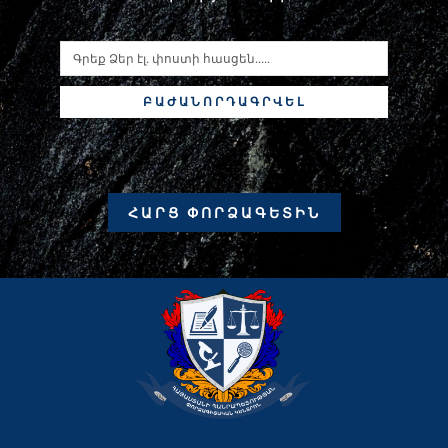
ԲԱԺԱՆՈՐԴԱԳՐՎԵԼ
ՀԱՐՑ ՓՈՐՁԱԳԵՏԻՆ