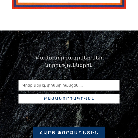
Բաժանորդագրվեք մեր
նորություններին
ԲԱԺԱՆՈՐԴԱԳՐՎԵԼ
ՀԱՐՑ ՓՈՐՁԱԳԵՏԻՆ