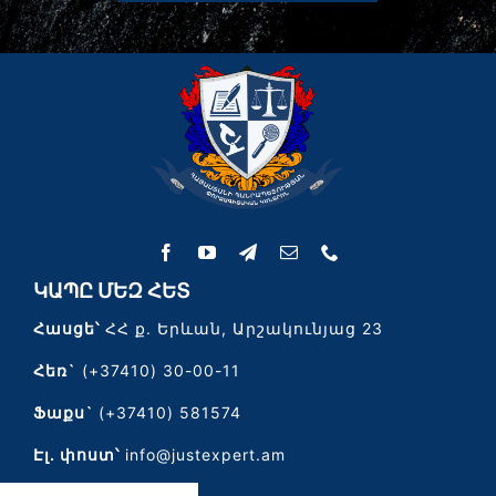
ԿԱՊԸ ՄԵԶ ՀԵՏ
Հասցե՝
ՀՀ ք. Երևան, Արշակունյաց 23
Հեռ`
(+37410) 30-00-11
Ֆաքս`
(+37410) 581574
Էլ․ փոստ՝
info@justexpert.am