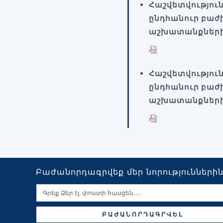
Հաշվետվությու
ընդհանուր բաժ
աշխատանքների
Հաշվետվությու
ընդհանուր բաժ
աշխատանքների
Բաժանորդագրվեք մեր նորությունների
ԲԱԺԱՆՈՐԴԱԳՐՎԵԼ