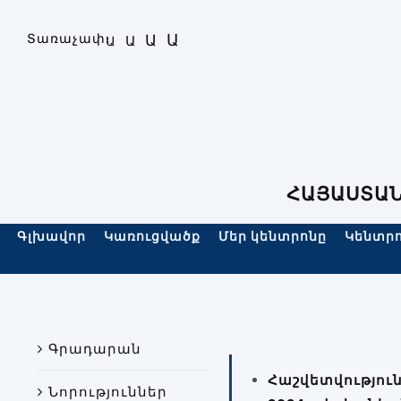
Skip
to
Ա
Տառաչափ։
Ա
Ա
Ա
content
ՀԱՅԱՍՏԱՆ
Գլխավոր
Կառուցվածք
Մեր կենտրոնը
Կենտրո
Գրադարան
Հաշվետվությու
Նորություններ