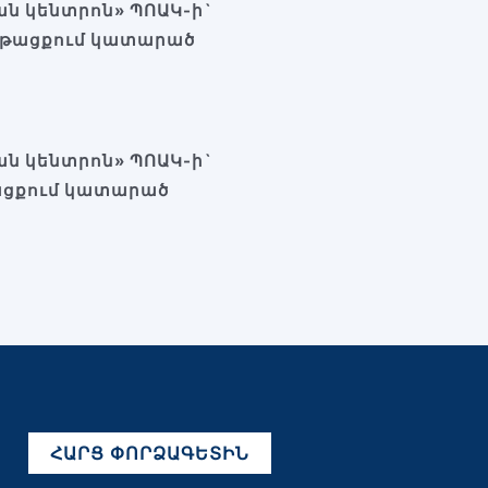
ն կենտրոն» ՊՈԱԿ-ի`
ընթացքում կատարած
ն կենտրոն» ՊՈԱԿ-ի`
թացքում կատարած
ՀԱՐՑ ՓՈՐՁԱԳԵՏԻՆ