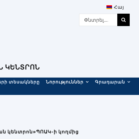
Հայ
Search
for:
Ն ԿԵՆՏՐՈՆ
երի տեսակները
Նորություններ
Գրադարան
ն կենտրոն»ՊՈԱԿ-ի կողմից