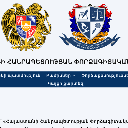
Ի ՀԱՆՐԱՊԵՏՈՒԹՅԱՆ ՓՈՐՁԱԳԻՏԱԿԱ
նի պատմություն
Բաժիններ
Փորձաքննությունն
Կայքի քարտեզ
ն՝ «Հայաստանի Հանրապետության Փորձագիտակա