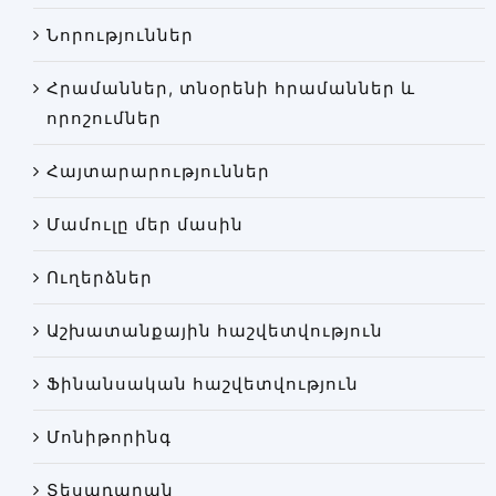
Փորձաքննությունների տեսակները
Նորություններ
Նորություններ
Հրամաններ, տնօրենի հրամաններ և
Գրադարան
որոշումներ
Կայքի քարտեզ
Հայտարարություններ
Մամուլը մեր մասին
Ուղերձներ
Աշխատանքային հաշվետվություն
Ֆինանսական հաշվետվություն
Մոնիթորինգ
Տեսադարան