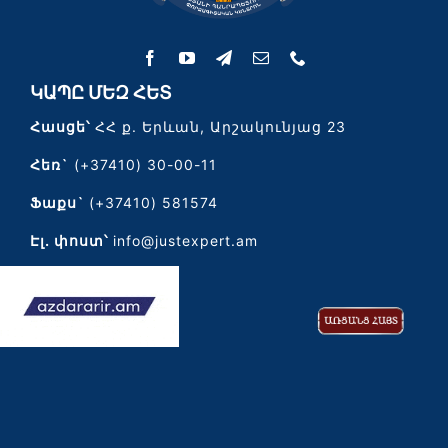
ԿԱՊԸ ՄԵԶ ՀԵՏ
Հասցե՝
ՀՀ ք. Երևան, Արշակունյաց 23
Հեռ`
(+37410) 30-00-11
Ֆաքս`
(+37410) 581574
Էլ․ փոստ՝
info@justexpert.am