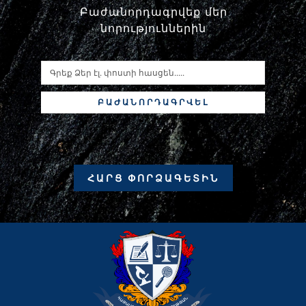
Բաժանորդագրվեք մեր
նորություններին
ԲԱԺԱՆՈՐԴԱԳՐՎԵԼ
ՀԱՐՑ ՓՈՐՁԱԳԵՏԻՆ