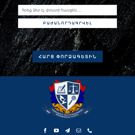
ԲԱԺԱՆՈՐԴԱԳՐՎԵԼ
ՀԱՐՑ ՓՈՐՁԱԳԵՏԻՆ