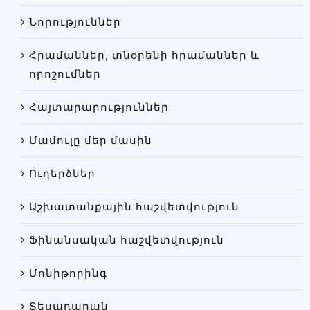
Փորձաքննությունների տեսակները
Նորություններ
Նորություններ
Հրամաններ, տնօրենի հրամաններ և
Գրադարան
որոշումներ
Կայքի քարտեզ
Հայտարարություններ
Մամուլը մեր մասին
Ուղերձներ
Աշխատանքային հաշվետվություն
Ֆինանսական հաշվետվություն
Մոնիթորինգ
Տեսադարան