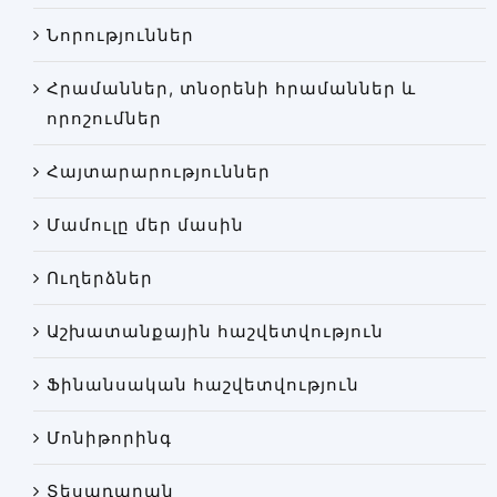
Փորձաքննությունների տեսակները
Նորություններ
Նորություններ
Հրամաններ, տնօրենի հրամաններ և
Գրադարան
որոշումներ
Կայքի քարտեզ
Հայտարարություններ
Մամուլը մեր մասին
Ուղերձներ
Աշխատանքային հաշվետվություն
Ֆինանսական հաշվետվություն
Մոնիթորինգ
Տեսադարան