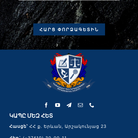
ՀԱՐՑ ՓՈՐՁԱԳԵՏԻՆ
ԿԱՊԸ ՄԵԶ ՀԵՏ
Հասցե՝
ՀՀ ք. Երևան, Արշակունյաց 23
Հեռ`
(+37410) 30-00-11