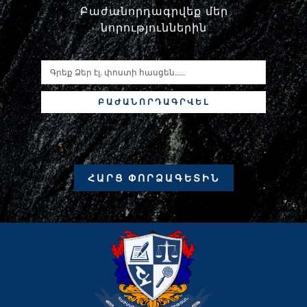
Բաժանորդագրվեք մեր
նորություններին
ԲԱԺԱՆՈՐԴԱԳՐՎԵԼ
ՀԱՐՑ ՓՈՐՁԱԳԵՏԻՆ