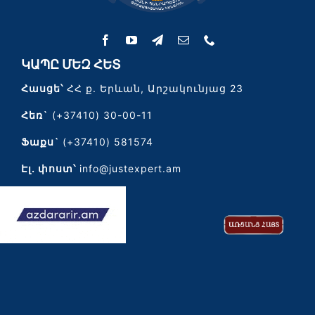
ԿԱՊԸ ՄԵԶ ՀԵՏ
Հասցե՝
ՀՀ ք. Երևան, Արշակունյաց 23
Հեռ`
(+37410) 30-00-11
Ֆաքս`
(+37410) 581574
Էլ․ փոստ՝
info@justexpert.am