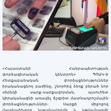
«Հայաստանի Հանրապետության
փորձագիտական կենտրոն» ՊՈԱԿ–ի
Հետքաբանական փորձաքննություններ
իրականացնող բաժինը, շնորհիվ ձեռք բերած նոր
սերնդի սարք-սարքավորման, այսուհետ
կիրականացնի առավել ճշգրիտ մատնադրոշմային
փորձաքննություններ։ Սարքի միջոցով
մատնահետքը կսքանավորվի և կթվայնացվի