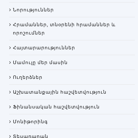
Փորձաքննությունների տեսակները
Նորություններ
Նորություններ
Հրամաններ, տնօրենի հրամաններ և
Գրադարան
որոշումներ
Կայքի քարտեզ
Հայտարարություններ
Մամուլը մեր մասին
Ուղերձներ
Աշխատանքային հաշվետվություն
Ֆինանսական հաշվետվություն
Մոնիթորինգ
Տեսադարան