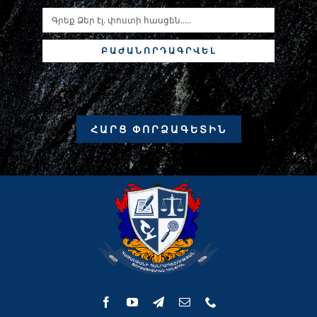
ԲԱԺԱՆՈՐԴԱԳՐՎԵԼ
ՀԱՐՑ ՓՈՐՁԱԳԵՏԻՆ