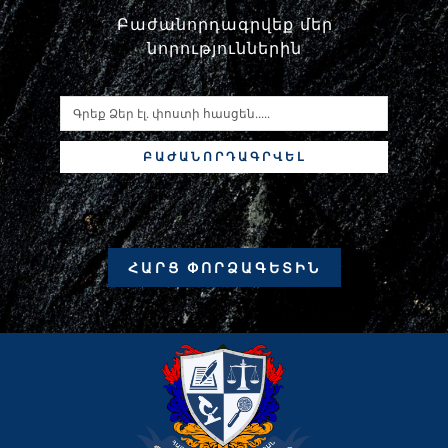
Բաժանորդագրվեք մեր
նորություններին
ԲԱԺԱՆՈՐԴԱԳՐՎԵԼ
ՀԱՐՑ ՓՈՐՁԱԳԵՏԻՆ