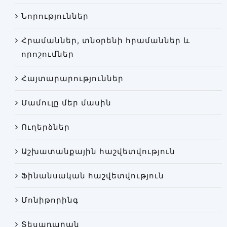
Փորձաքննությունների տեսակները
Նորություններ
Նորություններ
Հրամաններ, տնօրենի հրամաններ և
Գրադարան
որոշումներ
Կայքի քարտեզ
Հայտարարություններ
Մամուլը մեր մասին
Ուղերձներ
Աշխատանքային հաշվետվություն
Ֆինանսական հաշվետվություն
Մոնիթորինգ
Տեսադարան