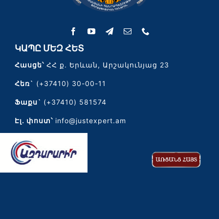
ԿԱՊԸ ՄԵԶ ՀԵՏ
Հասցե՝
ՀՀ ք. Երևան, Արշակունյաց 23
Հեռ`
(+37410) 30-00-11
Ֆաքս`
(+37410) 581574
Էլ․ փոստ՝
info@justexpert.am