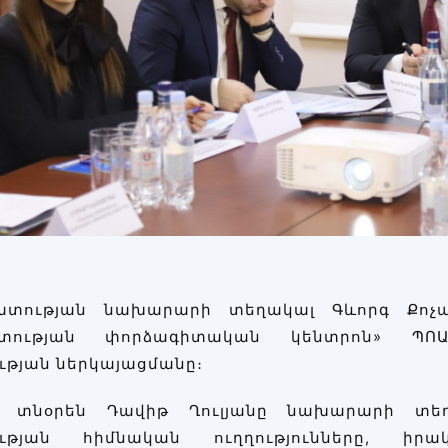
ատության նախարարի տեղակալ Գևորգ Քոչա
տության փորձագիտական կենտրոն» ՊՈ
ւթյան ներկայացմանը։
ի տնօրեն Դավիթ Ղուլյանը նախարարի տեղա
եության հիմնական ուղղությունները, ի