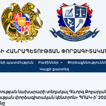
Ի ՀԱՆՐԱՊԵՏՈՒԹՅԱՆ ՓՈՐՁԱԳԻՏԱԿԱ
նի պատմություն
Բաժիններ
Փորձաքննությունն
Կայքի քարտեզ
ւթյան նախարարի տեղակալ Գևորգ Քոչարյան
թյան փորձագիտական կենտրոն» ՊՈԱԿ-ի՝ 202
նը