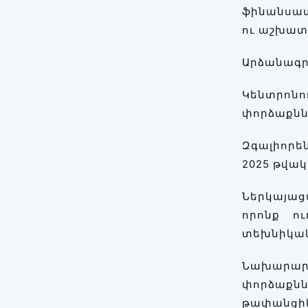
ֆինանսատ
ու աշխատ
Արձանագրվ
Կենտրոնո
փորձաքննո
Զգալիորե
2025 թվակ
Ներկայաց
որոնք ո
տեխնիկակ
Նախարար
փորձաքնն
թափանցիկ