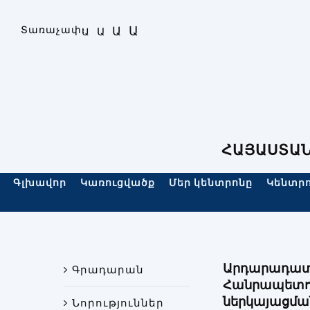
Skip
to
Ա
Տառաչափ։
Ա
Ա
Ա
content
ՀԱՅԱՍՏԱՆ
Գլխավոր
Կառուցվածք
Մեր կենտրոնը
Կենտրո
Արդարադատո
Գրադարան
Հանրապետու
ներկայացմա
Նորություններ