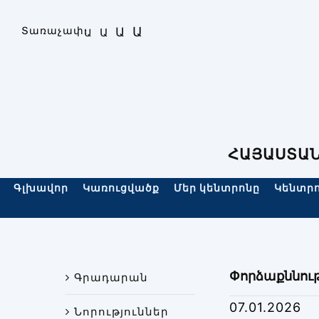
Skip
to
Ա
Տառաչափ։
Ա
Ա
Ա
content
ՀԱՅԱՍՏԱՆ
Գլխավոր
Կառուցվածք
Մեր կենտրոնը
Կենտրո
Փորձաքննութ
Գրադարան
07.01.2026
Նորություններ