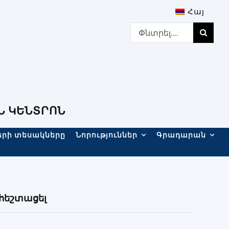
Հայ
Search
for:
Ն ԿԵՆՏՐՈՆ
երի տեսակները
Նորություններ
Գրադարան
հեշտացել