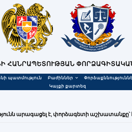
Ի ՀԱՆՐԱՊԵՏՈՒԹՅԱՆ ՓՈՐՁԱԳԻՏԱԿԱ
նի պատմություն
Բաժիններ
Փորձաքննությունն
Կայքի քարտեզ
յունն արագացել է, փորձագետի աշխատանքը՝ 