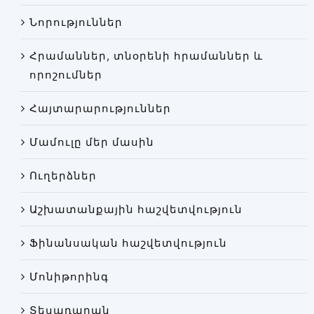
Փորձաքննությունների տեսակները
Նորություններ
Նորություններ
Հրամաններ, տնօրենի հրամաններ և
Գրադարան
որոշումներ
Կայքի քարտեզ
Հայտարարություններ
Մամուլը մեր մասին
Ուղերձներ
Աշխատանքային հաշվետվություն
Ֆինանսական հաշվետվություն
Մոնիթորինգ
Տեսադարան