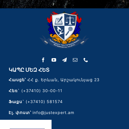
ԿԱՊԸ ՄԵԶ ՀԵՏ
Հասցե՝
ՀՀ ք. Երևան, Արշակունյաց 23
Հեռ`
(+37410) 30-00-11
Ֆաքս`
(+37410) 581574
Էլ․ փոստ՝
info@justexpert.am