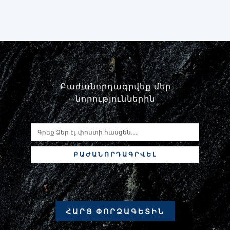
Բաժանորդագրվեք մեր
նորություններին
ԲԱԺԱՆՈՐԴԱԳՐՎԵԼ
ՀԱՐՑ ՓՈՐՁԱԳԵՏԻՆ