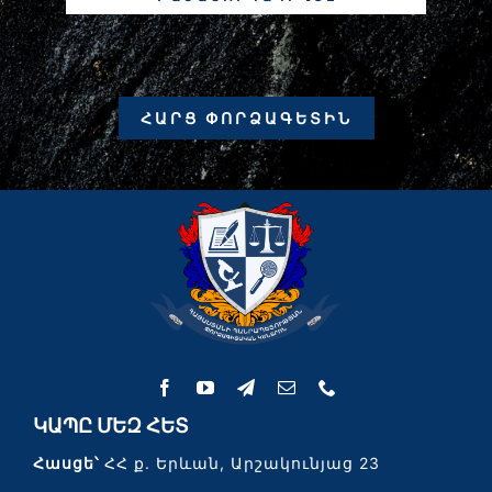
ՀԱՐՑ ՓՈՐՁԱԳԵՏԻՆ
ԿԱՊԸ ՄԵԶ ՀԵՏ
Հասցե՝
ՀՀ ք. Երևան, Արշակունյաց 23