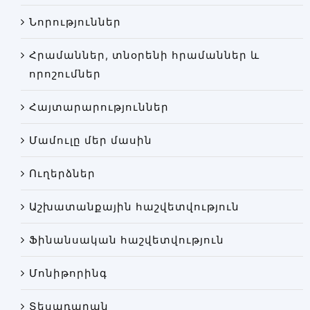
Փորձաքննությունների տեսակները
Նորություններ
Նորություններ
Հրամաններ, տնօրենի հրամաններ և
Գրադարան
որոշումներ
Կայքի քարտեզ
Հայտարարություններ
Մամուլը մեր մասին
Ուղերձներ
Աշխատանքային հաշվետվություն
Ֆինանսական հաշվետվություն
Մոնիթորինգ
Տեսադարան