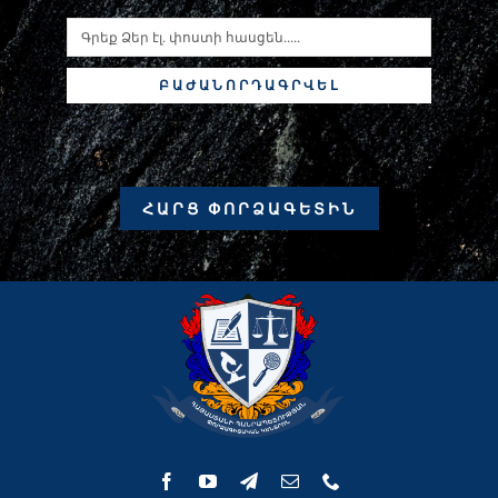
ԲԱԺԱՆՈՐԴԱԳՐՎԵԼ
ՀԱՐՑ ՓՈՐՁԱԳԵՏԻՆ