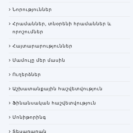
Փորձաքննությունների տեսակները
Նորություններ
Նորություններ
Հրամաններ, տնօրենի հրամաններ և
Գրադարան
որոշումներ
Կայքի քարտեզ
Հայտարարություններ
Մամուլը մեր մասին
Ուղերձներ
Աշխատանքային հաշվետվություն
Ֆինանսական հաշվետվություն
Մոնիթորինգ
Տեսադարան