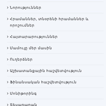
Փորձաքննությունների տեսակները
Նորություններ
Նորություններ
Հրամաններ, տնօրենի հրամաններ և
Գրադարան
որոշումներ
Կայքի քարտեզ
Հայտարարություններ
Մամուլը մեր մասին
Ուղերձներ
Աշխատանքային հաշվետվություն
Ֆինանսական հաշվետվություն
Մոնիթորինգ
Տեսադարան