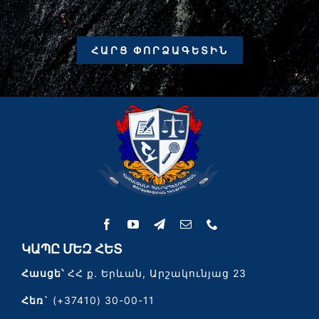
ՀԱՐՑ ՓՈՐՁԱԳԵՏԻՆ
ԿԱՊԸ ՄԵԶ ՀԵՏ
Հասցե՝
ՀՀ ք. Երևան, Արշակունյաց 23
Հեռ`
(+37410) 30-00-11