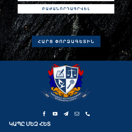
ԲԱԺԱՆՈՐԴԱԳՐՎԵԼ
ՀԱՐՑ ՓՈՐՁԱԳԵՏԻՆ
ԿԱՊԸ ՄԵԶ ՀԵՏ