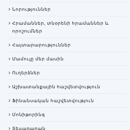
Փորձաքննությունների տեսակները
Նորություններ
Նորություններ
Հրամաններ, տնօրենի հրամաններ և
Գրադարան
որոշումներ
Կայքի քարտեզ
Հայտարարություններ
Մամուլը մեր մասին
Ուղերձներ
Աշխատանքային հաշվետվություն
Ֆինանսական հաշվետվություն
Մոնիթորինգ
Տեսադարան