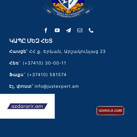
ԿԱՊԸ ՄԵԶ ՀԵՏ
Հասցե՝
ՀՀ ք. Երևան, Արշակունյաց 23
Հեռ`
(+37410) 30-00-11
Ֆաքս`
(+37410) 581574
Էլ․ փոստ՝
info@justexpert.am