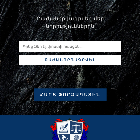
Բաժանորդագրվեք մեր
նորություններին
ԲԱԺԱՆՈՐԴԱԳՐՎԵԼ
ՀԱՐՑ ՓՈՐՁԱԳԵՏԻՆ