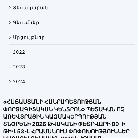
Տեսադարան
Գնումներ
Մրցույթներ
2022
2023
2024
«ՀԱՅԱՍՏԱՆԻ ՀԱՆՐԱՊԵՏՈՒԹՅԱՆ
ՓՈՐՁԱԳԻՏԱԿԱՆ ԿԵՆՏՐՈՆ» ՊԵՏԱԿԱՆ ՈՉ
ԱՌԵՎՏՐԱՅԻՆ ԿԱԶՄԱԿԵՐՊՈՒԹՅԱՆ
ՏՆՕՐԵՆԻ 2026 ԹՎԱԿԱՆԻ ՓԵՏՐՎԱՐԻ 09-Ի
ԹԻՎ 53-Լ ՀՐԱՄԱՆՈՒՄ ՓՈՓՈԽՈՒԹՅՈՒՆՆԵՐ