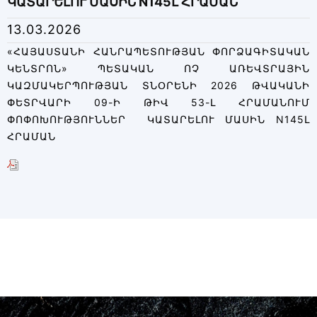
ԿԱՏԱՐԵԼՈՒ ՄԱՍԻՆ N145Լ ՀՐԱՄԱՆ
13.03.2026
«ՀԱՅԱՍՏԱՆԻ ՀԱՆՐԱՊԵՏՈՒԹՅԱՆ ՓՈՐՁԱԳԻՏԱԿԱՆ
ԿԵՆՏՐՈՆ» ՊԵՏԱԿԱՆ ՈՉ ԱՌԵՎՏՐԱՅԻՆ
ԿԱԶՄԱԿԵՐՊՈՒԹՅԱՆ ՏՆՕՐԵՆԻ 2026 ԹՎԱԿԱՆԻ
ՓԵՏՐՎԱՐԻ 09-Ի ԹԻՎ 53-Լ ՀՐԱՄԱՆՈՒՄ
ՓՈՓՈԽՈՒԹՅՈՒՆՆԵՐ ԿԱՏԱՐԵԼՈՒ ՄԱՍԻՆ N145Լ
ՀՐԱՄԱՆ