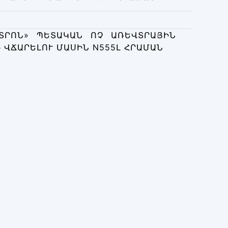
ՏՐՈՆ» ՊԵՏԱԿԱՆ ՈՉ ԱՌԵՎՏՐԱՅԻՆ
ՎՃԱՐԵԼՈՒ ՄԱՍԻՆ N555Լ ՀՐԱՄԱՆ