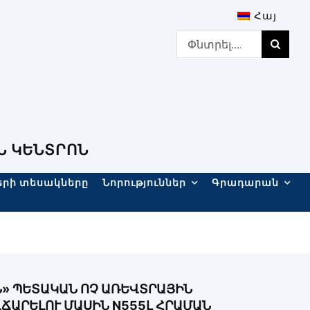
Հայ
Search
for:
Ն ԿԵՆՏՐՈՆ
երի տեսակները
Նորություններ
Գրադարան
» ՊԵՏԱԿԱՆ ՈՉ ԱՌԵՎՏՐԱՅԻՆ
ԱՐԵԼՈՒ ՄԱՍԻՆ N555Լ ՀՐԱՄԱՆ