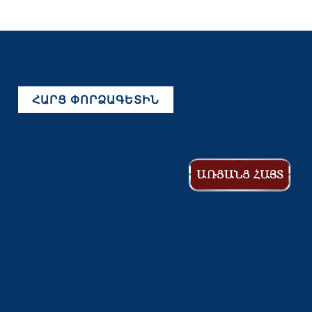
ՀԱՐՑ ՓՈՐՁԱԳԵՏԻՆ