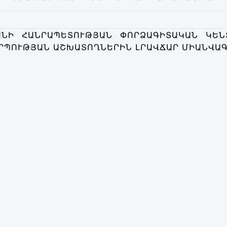
ԱՆԻ ՀԱՆՐԱՊԵՏՈՒԹՅԱՆ ՓՈՐՁԱԳԻՏԱԿԱՆ ԿԵՆ
ՊՈՒԹՅԱՆ ԱՇԽԱՏՈՂՆԵՐԻՆ ԼՐԱՎՃԱՐ ՄԻԱՆՎԱԳ 