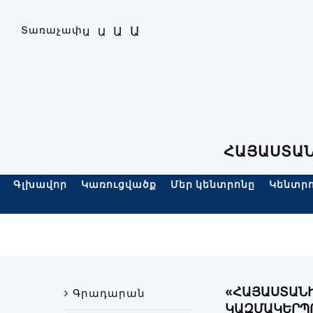
Skip
to
Ա
Տառաչափ։
Ա
Ա
Ա
content
ՀԱՅԱՍՏԱՆ
Գլխավոր
Կառուցվածք
Մեր կենտրոնը
Կենտրո
«ՀԱՅԱՍՏԱՆԻ
Գրադարան
ԿԱԶՄԱԿԵՐՊՈ