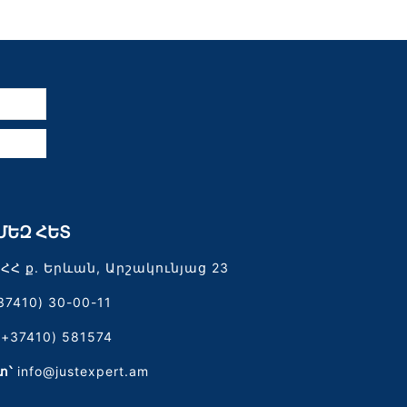
ն
ՄԵԶ ՀԵՏ
ՀՀ ք. Երևան, Արշակունյաց 23
37410) 30-00-11
(+37410) 581574
տ՝
info@justexpert.am