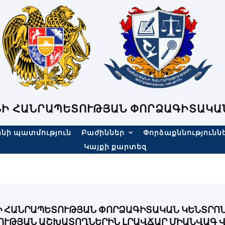
Ի ՀԱՆՐԱՊԵՏՈՒԹՅԱՆ ՓՈՐՁԱԳԻՏԱԿԱ
նի պատմություն
Բաժիններ
Փորձաքննությունն
Կայքի քարտեզ
 ՀԱՆՐԱՊԵՏՈՒԹՅԱՆ ՓՈՐՁԱԳԻՏԱԿԱՆ ԿԵՆՏՐՈՆ
ՒԹՅԱՆ ԱՇԽԱՏՈՂՆԵՐԻՆ ԼՐԱՎՃԱՐ ՄԻԱՆՎԱԳ ՎՃ