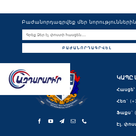
Բաժանորդագրվեք մեր նորությունների
ԲԱԺԱՆՈՐԴԱԳՐՎԵԼ
ԿԱՊԸ 
Հասցե՝
Հեռ`
(+
Ֆաքս`
Էլ․ փոս