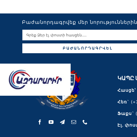
Բաժանորդագրվեք մեր նորությունների
ԲԱԺԱՆՈՐԴԱԳՐՎԵԼ
ԿԱՊԸ 
Հասցե՝
Հեռ`
(+
Ֆաքս`
Էլ․ փոս