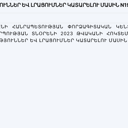
ՒՆՆԵՐ ԵՎ ԼՐԱՑՈՒՄՆԵՐ ԿԱՏԱՐԵԼՈՒ ՄԱՍԻՆ N1
ԱՆԻ ՀԱՆՐԱՊԵՏՈՒԹՅԱՆ ՓՈՐՁԱԳԻՏԱԿԱՆ ԿԵՆ
ՐՊՈՒԹՅԱՆ ՏՆՕՐԵՆԻ 2023 ԹՎԱԿԱՆԻ ՀՈԿՏԵՄԲ
ՅՈՒՆՆԵՐ ԵՎ ԼՐԱՑՈՒՄՆԵՐ ԿԱՏԱՐԵԼՈՒ ՄԱՍԻՆ 