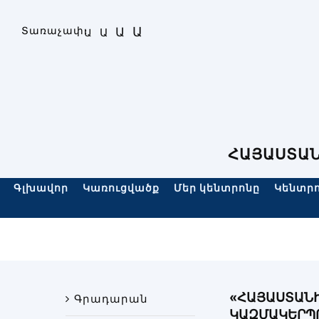
Skip
to
Ա
Տառաչափ։
Ա
Ա
Ա
content
ՀԱՅԱՍՏԱՆ
Գլխավոր
Կառուցվածք
Մեր կենտրոնը
Կենտրո
«ՀԱՅԱՍՏԱՆԻ
Գրադարան
ԿԱԶՄԱԿԵՐՊՈ