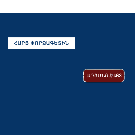
ՀԱՐՑ ՓՈՐՁԱԳԵՏԻՆ