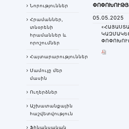
ՓՈՓՈԽՈՒԹՅՈ
Նորություններ
05.05.2025
Հրամաններ,
«ՀԱՅԱՍՏ
տնօրենի
ԿԱԶՄԱԿԵ
հրամաններ և
ՓՈՓՈԽՈՒԹ
որոշումներ
Հայտարարություններ
Մամուլը մեր
մասին
Ուղերձներ
Աշխատանքային
հաշվետվություն
Ֆինանսական