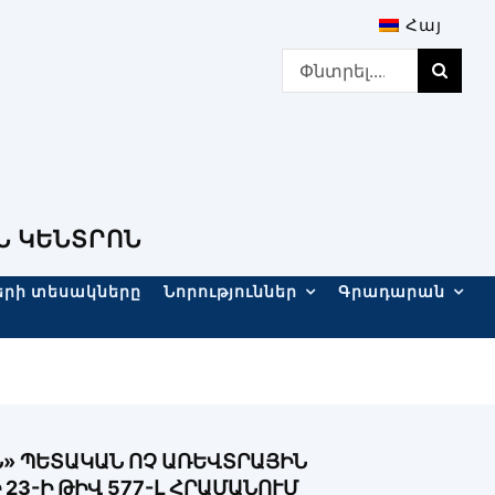
Հայ
Search
for:
Ն ԿԵՆՏՐՈՆ
երի տեսակները
Նորություններ
Գրադարան
» ՊԵՏԱԿԱՆ ՈՉ ԱՌԵՎՏՐԱՅԻՆ
3-Ի ԹԻՎ 577-Լ ՀՐԱՄԱՆՈՒՄ