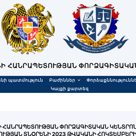
Ի ՀԱՆՐԱՊԵՏՈՒԹՅԱՆ ՓՈՐՁԱԳԻՏԱԿԱ
նի պատմություն
Բաժիններ
Փորձաքննությունն
Կայքի քարտեզ
 ՀԱՆՐԱՊԵՏՈՒԹՅԱՆ ՓՈՐՁԱԳԻՏԱԿԱՆ ԿԵՆՏՐՈՆ
ՒԹՅԱՆ ՏՆՕՐԵՆԻ 2023 ԹՎԱԿԱՆԻ ՀՈԿՏԵՄԲԵՐԻ 2