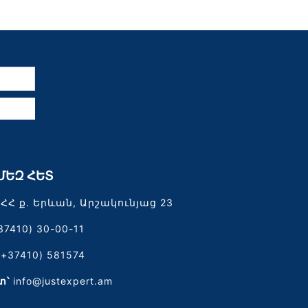
ն
ՄԵԶ ՀԵՏ
ՀՀ ք. Երևան, Արշակունյաց 23
37410) 30-00-11
(+37410) 581574
տ՝
info@justexpert.am