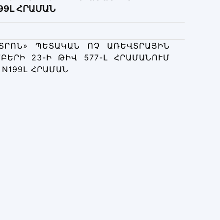
99Լ ՀՐԱՄԱՆ
ՏՐՈՆ» ՊԵՏԱԿԱՆ ՈՉ ԱՌԵՎՏՐԱՅԻՆ
ԵՐԻ 23-Ի ԹԻՎ 577-Լ ՀՐԱՄԱՆՈՒՄ
N199Լ ՀՐԱՄԱՆ