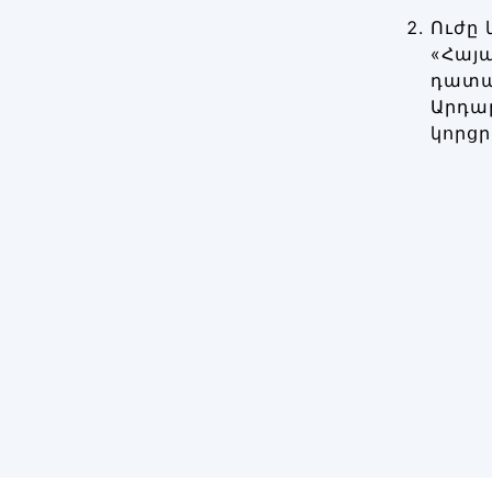
Ուժը
«Հայ
դատա
Արդա
կորցր