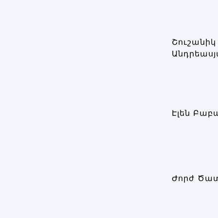
Շուշանիկ
Անդրեասյ
Էլեն Բաբ
Ժորժ Ծատ