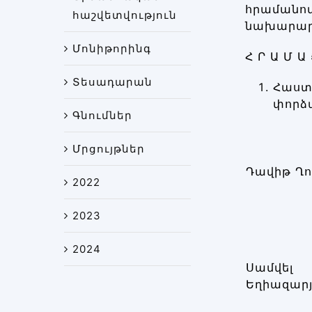
հրաման
հաշվետվություն
նախարարո
Մոնիթորինգ
Հ Ր Ա Մ Ա
Տեսադարան
Հաս
փորձ
Գնումներ
Մրցույթներ
Դավիթ Ղո
2022
2023
2024
Սամվել
Եղիազար