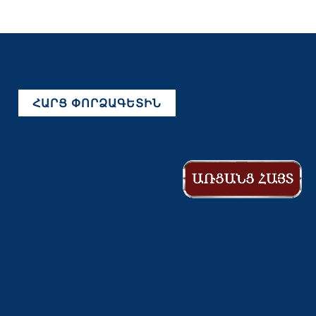
ՀԱՐՑ ՓՈՐՁԱԳԵՏԻՆ