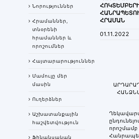
ՀՈԿՏԵՄԲԵՐԻ
Նորություններ
ՀԱՆՐԱՊԵՏՈՒ
ՀՐԱՄԱՆ
Հրամաններ,
տնօրենի
01.11.2022
հրամաններ և
որոշումներ
Հայտարարություններ
Մամուլը մեր
մասին
ԱՐԴԱՐԱ
ՀԱՆՁՆ
Ուղերձներ
Ղեկավարվ
Աշխատանքային
ընդունել
հաշվետվություն
որոշմամբ
Հանրապե
Ֆինանսական