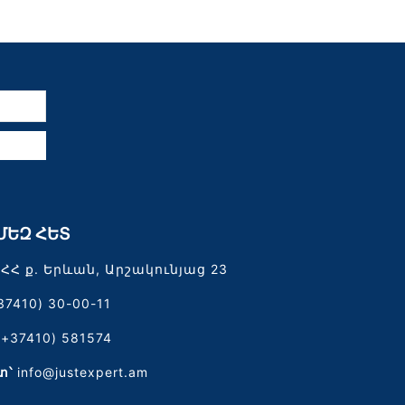
ն
ՄԵԶ ՀԵՏ
ՀՀ ք. Երևան, Արշակունյաց 23
37410) 30-00-11
(+37410) 581574
տ՝
info@justexpert.am