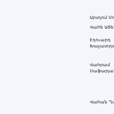
Արտյոմ Ս
Վահե Աճե
Էդուարդ
Խաչատրյ
Վահրամ
Սաֆարյա
Վահան Ղ