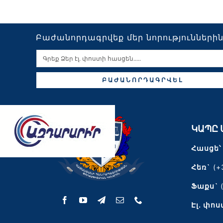
Բաժանորդագրվեք մեր նորությունների
ԲԱԺԱՆՈՐԴԱԳՐՎԵԼ
ԿԱՊԸ 
Հասցե՝
Հեռ`
(+
Ֆաքս`
Էլ․ փոս