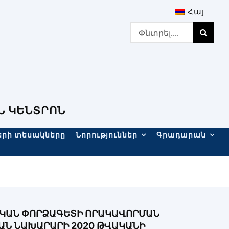
Հայ
Search
for:
Ն ԿԵՆՏՐՈՆ
երի տեսակները
Նորություններ
Գրադարան
ԿԱՆ ՓՈՐՁԱԳԵՏԻ ՈՐԱԿԱՎՈՐՄԱՆ
ԱՆ ՆԱԽԱՐԱՐԻ 2020 ԹՎԱԿԱՆԻ