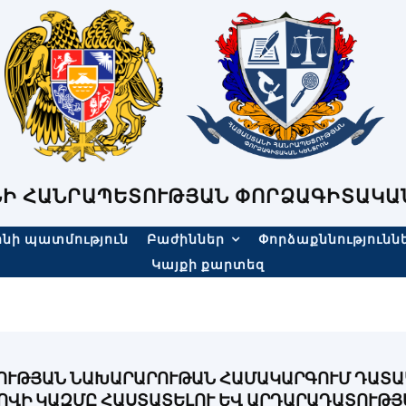
Ի ՀԱՆՐԱՊԵՏՈՒԹՅԱՆ ՓՈՐՁԱԳԻՏԱԿԱ
նի պատմություն
Բաժիններ
Փորձաքննությունն
Կայքի քարտեզ
ՈՒԹՅԱՆ ՆԱԽԱՐԱՐՈՒԹԱՆ ՀԱՄԱԿԱՐԳՈՒՄ ԴԱՏԱ
ՎԻ ԿԱԶՄԸ ՀԱՍՏԱՏԵԼՈՒ ԵՎ ԱՐԴԱՐԱԴԱՏՈՒԹՅ