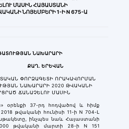
ՉԵԼՈՒ ՄԱՍԻՆ ՀԱՅԱՍՏԱՆԻ
ԿԱՆԻ ՆՈՅԵՄԲԵՐԻ 1-Ի N 675-Ա
ԴԱՏՈՒԹՅԱՆ ՆԱԽԱՐԱՐԻ
ՔԱՂ. ԵՐԵՎԱՆ
ՏԱԿԱՆ ՓՈՐՁԱԳԵՏԻ ՈՐԱԿԱՎՈՐՄԱՆ
ՒԹՅԱՆ ՆԱԽԱՐԱՐԻ 2020 ԹՎԱԿԱՆԻ
ՈՐՑՐԱԾ ՃԱՆԱՉԵԼՈՒ ՄԱՍԻՆ
 օրենքի 37-րդ հոդվածով և հիմք
18 թվականի հունիսի 11-ի N 704-Լ
ենթակետը, ինչպես նաև Հայաստանի
00 թվականի մարտի 28-ի N 151