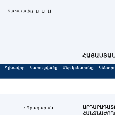
Skip
to
Ա
Տառաչափ։
Ա
Ա
Ա
content
ՀԱՅԱՍՏԱՆ
Գլխավոր
Կառուցվածք
Մեր կենտրոնը
Կենտրո
ԱՐԴԱՐԱԴԱՏ
Գրադարան
ՀԱՆՁՆԱԺՈՂՈ