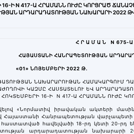
 16-Ի N 417-Ա ՀՐԱՄԱՆՆ ՈՒԺԸ ԿՈՐՑՐԱԾ ՃԱՆԱ
ԹՅԱՆ ԱՐԴԱՐԱԴԱՏՈՒԹՅԱՆ ՆԱԽԱՐԱՐԻ 2022 ԹՎԱ
Հ Ր Ա Մ Ա Ն N
6
75
-Ա
ՀԱՅԱՍՏԱՆԻ ՀԱՆՐԱՊԵՏՈՒԹՅԱՆ ԱՐԴԱՐԱ
«
01
»
ՆՈՅ
ԵՄԲԵՐԻ 2022 Թ. 
ԴԱՏՈՒԹՅԱՆ ՆԱԽԱՐԱՐՈՒԹԱՆ ՀԱՄԱԿԱՐԳՈՒՄ ԴԱ
ԱԺՈՂՈՎԻ ԿԱԶՄԸ ՀԱՍՏԱՏԵԼՈՒ ԵՎ ԱՐԴԱՐԱԴԱՏՈ
ՀՈԿՏԵՄԲԵՐԻ 16-Ի N 417-Ա ՀՐԱՄԱՆՆ ՈՒԺԸ Կ
ելով «Նորմատիվ իրավական ակտերի մասին»
ով Հայաստանի Հանրապետության վարչապետի 20
 հաստատված հավելվածի 18-րդ կետի 20-րդ 
տության արդարադատության նախարարի 20