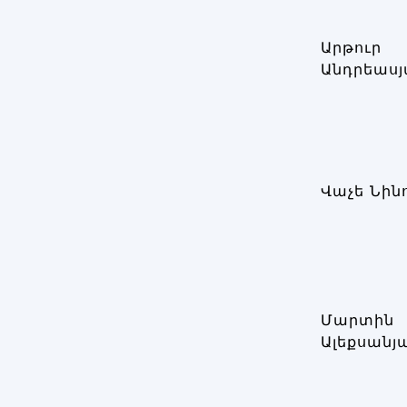
Արթուր
Անդրեասյ
Վաչե Նին
Մարտին
Ալեքսանյ