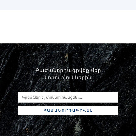
Բաժանորդագրվեք մեր
նորություններին
ԲԱԺԱՆՈՐԴԱԳՐՎԵԼ