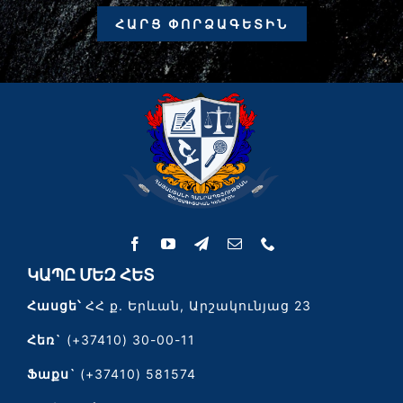
ՀԱՐՑ ՓՈՐՁԱԳԵՏԻՆ
ԿԱՊԸ ՄԵԶ ՀԵՏ
Հասցե՝
ՀՀ ք. Երևան, Արշակունյաց 23
Հեռ`
(+37410) 30-00-11
Ֆաքս`
(+37410) 581574