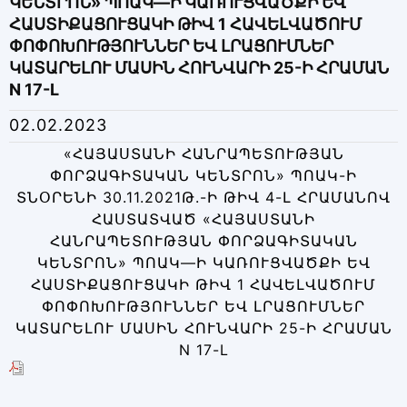
ԿԵՆՏՐՈՆ» ՊՈԱԿ—Ի ԿԱՌՈՒՑՎԱԾՔԻ ԵՎ
ՀԱՍՏԻՔԱՑՈՒՑԱԿԻ ԹԻՎ 1 ՀԱՎԵԼՎԱԾՈՒՄ
ՓՈՓՈԽՈՒԹՅՈՒՆՆԵՐ ԵՎ ԼՐԱՑՈՒՄՆԵՐ
ԿԱՏԱՐԵԼՈՒ ՄԱՍԻՆ ՀՈՒՆՎԱՐԻ 25-Ի ՀՐԱՄԱՆ
N 17-L
02.02.2023
«ՀԱՅԱՍՏԱՆԻ ՀԱՆՐԱՊԵՏՈՒԹՅԱՆ
ՓՈՐՁԱԳԻՏԱԿԱՆ ԿԵՆՏՐՈՆ» ՊՈԱԿ-Ի
ՏՆՕՐԵՆԻ 30.11.2021Թ.-Ի ԹԻՎ 4-Լ ՀՐԱՄԱՆՈՎ
ՀԱՍՏԱՏՎԱԾ «ՀԱՅԱՍՏԱՆԻ
ՀԱՆՐԱՊԵՏՈՒԹՅԱՆ ՓՈՐՁԱԳԻՏԱԿԱՆ
ԿԵՆՏՐՈՆ» ՊՈԱԿ—Ի ԿԱՌՈՒՑՎԱԾՔԻ ԵՎ
ՀԱՍՏԻՔԱՑՈՒՑԱԿԻ ԹԻՎ 1 ՀԱՎԵԼՎԱԾՈՒՄ
ՓՈՓՈԽՈՒԹՅՈՒՆՆԵՐ ԵՎ ԼՐԱՑՈՒՄՆԵՐ
ԿԱՏԱՐԵԼՈՒ ՄԱՍԻՆ ՀՈՒՆՎԱՐԻ 25-Ի ՀՐԱՄԱՆ
N 17-L