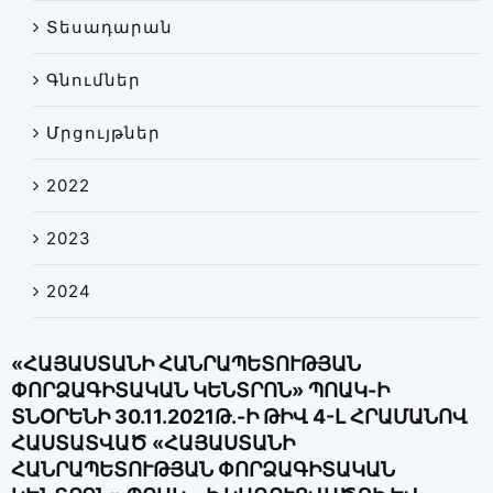
Տեսադարան
Գնումներ
Մրցույթներ
2022
2023
2024
«ՀԱՅԱՍՏԱՆԻ ՀԱՆՐԱՊԵՏՈՒԹՅԱՆ
ՓՈՐՁԱԳԻՏԱԿԱՆ ԿԵՆՏՐՈՆ» ՊՈԱԿ-Ի
ՏՆՕՐԵՆԻ 30.11.2021Թ.-Ի ԹԻՎ 4-Լ ՀՐԱՄԱՆՈՎ
ՀԱՍՏԱՏՎԱԾ «ՀԱՅԱՍՏԱՆԻ
ՀԱՆՐԱՊԵՏՈՒԹՅԱՆ ՓՈՐՁԱԳԻՏԱԿԱՆ