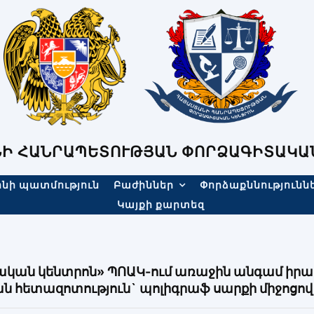
Ի ՀԱՆՐԱՊԵՏՈՒԹՅԱՆ ՓՈՐՁԱԳԻՏԱԿԱ
նի պատմություն
Բաժիններ
Փորձաքննությունն
Կայքի քարտեզ
կան կենտրոն» ՊՈԱԿ-ում առաջին անգամ իր
 հետազոտություն` պոլիգրաֆ սարքի միջոցով