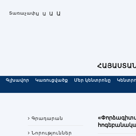
Skip
to
Ա
Տառաչափ։
Ա
Ա
Ա
content
ՀԱՅԱՍՏԱՆ
Գլխավոր
Կառուցվածք
Մեր կենտրոնը
Կենտրո
«Փորձագիտա
Գրադարան
հոգեբանական
Նորություններ