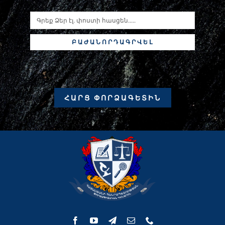
ԲԱԺԱՆՈՐԴԱԳՐՎԵԼ
ՀԱՐՑ ՓՈՐՁԱԳԵՏԻՆ