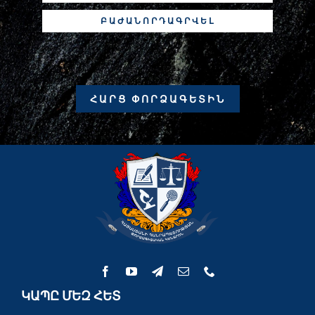
ԲԱԺԱՆՈՐԴԱԳՐՎԵԼ
ՀԱՐՑ ՓՈՐՁԱԳԵՏԻՆ
ԿԱՊԸ ՄԵԶ ՀԵՏ