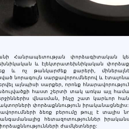
անի Հանրապետության փորձագիտական կեն
խնիկական և էլեկտրատեխնիկական փորձաքնն
եք և ոչ թանկարժեք քարերի, միներալնե
ած նորագույն սարքավորումներով և էտալոնայ
բերվել այնպիսի սարքեր, որոնք հնարավորությո
ձուլվածքի հաստ շերտի տակ առկա այլ համա
րջիններիս վնասման, ինչը շատ կարևոր հա
ւլակտորների փորձաքննություն իրականացնելիս:
ավորումների ձեռք բերումը թույլ է տալիս ն
հանգամանալից հետազոտություններ իրական
փորձաքննությունների ժամկետները: