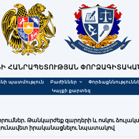
Ի ՀԱՆՐԱՊԵՏՈՒԹՅԱՆ ՓՈՐՁԱԳԻՏԱԿԱ
նի պատմություն
Բաժիններ
Փորձաքննությունն
Կայքի քարտեզ
րումներ․ Թանկարժեք զարդերի և ոսկու ձուլակ
յունավետ իրականացնելու նպատակով