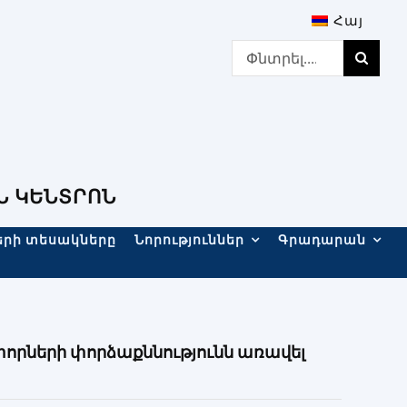
Հայ
Search
for:
Ն ԿԵՆՏՐՈՆ
երի տեսակները
Նորություններ
Գրադարան
տորների փորձաքննությունն առավել