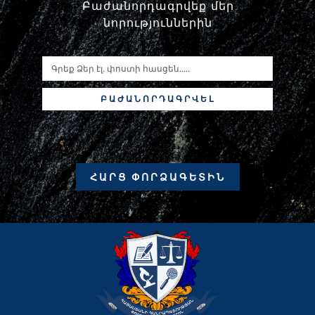
Բաժանորդագրվեք մեր
նորություններին
ԲԱԺԱՆՈՐԴԱԳՐՎԵԼ
ՀԱՐՑ ՓՈՐՁԱԳԵՏԻՆ