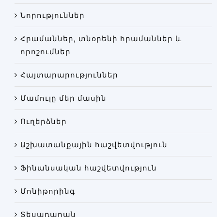
Փորձաքննությունների տեսակները
Նորություններ
Նորություններ
Հրամաններ, տնօրենի հրամաններ և
Գրադարան
որոշումներ
Կայքի քարտեզ
Հայտարարություններ
Մամուլը մեր մասին
Ուղերձներ
Աշխատանքային հաշվետվություն
Ֆինանսական հաշվետվություն
Մոնիթորինգ
Տեսադարան