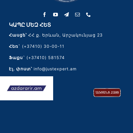
ԿԱՊԸ ՄԵԶ ՀԵՏ
Հասցե՝
ՀՀ ք. Երևան, Արշակունյաց 23
Հեռ`
(+37410) 30-00-11
Ֆաքս`
(+37410) 581574
Էլ․ փոստ՝
info@justexpert.am