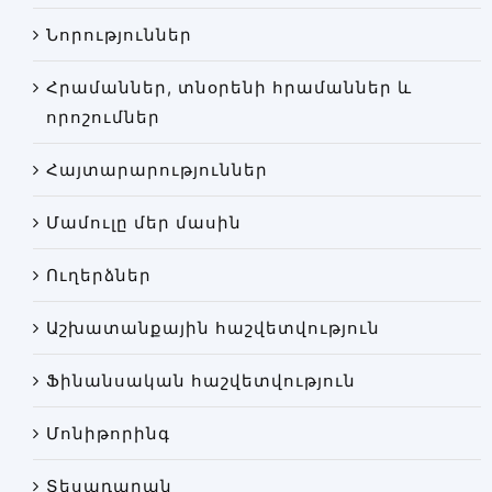
Փորձաքննությունների տեսակները
Նորություններ
Նորություններ
Հրամաններ, տնօրենի հրամաններ և
Գրադարան
որոշումներ
Կայքի քարտեզ
Հայտարարություններ
Մամուլը մեր մասին
Ուղերձներ
Աշխատանքային հաշվետվություն
Ֆինանսական հաշվետվություն
Մոնիթորինգ
Տեսադարան