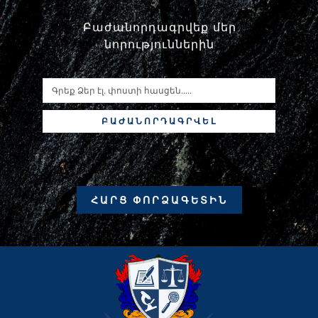
Բաժանորդագրվեք մեր
նորություններին
ԲԱԺԱՆՈՐԴԱԳՐՎԵԼ
ՀԱՐՑ ՓՈՐՁԱԳԵՏԻՆ