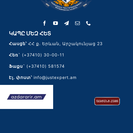
ԿԱՊԸ ՄԵԶ ՀԵՏ
Հասցե՝
ՀՀ ք. Երևան, Արշակունյաց 23
Հեռ`
(+37410) 30-00-11
Ֆաքս`
(+37410) 581574
Էլ․ փոստ՝
info@justexpert.am