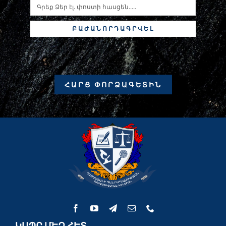
ԲԱԺԱՆՈՐԴԱԳՐՎԵԼ
ՀԱՐՑ ՓՈՐՁԱԳԵՏԻՆ
ԿԱՊԸ ՄԵԶ ՀԵՏ