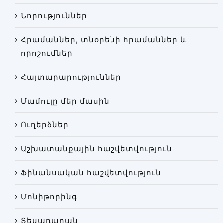
Փորձաքննությունների տեսակները
Նորություններ
Նորություններ
Հրամաններ, տնօրենի հրամաններ և
Գրադարան
որոշումներ
Կայքի քարտեզ
Հայտարարություններ
Մամուլը մեր մասին
Ուղերձներ
Աշխատանքային հաշվետվություն
Ֆինանսական հաշվետվություն
Մոնիթորինգ
Տեսադարան