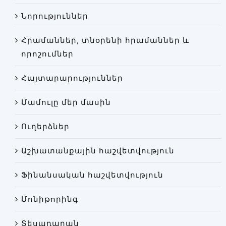
Փորձաքննությունների տեսակները
Նորություններ
Նորություններ
Հրամաններ, տնօրենի հրամաններ և
Գրադարան
որոշումներ
Կայքի քարտեզ
Հայտարարություններ
Մամուլը մեր մասին
Ուղերձներ
Աշխատանքային հաշվետվություն
Ֆինանսական հաշվետվություն
Մոնիթորինգ
Տեսադարան