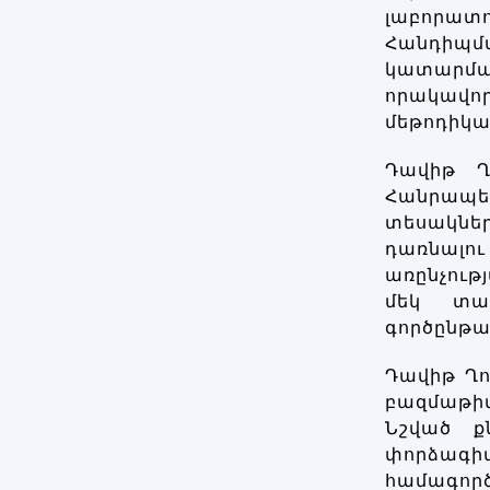
լաբորատո
Հանդիպմա
կատարմ
որակավոր
մեթոդիկա
Դավիթ Ղ
Հանրապե
տեսակներ
դառնալու
առընչութ
մեկ տար
գործընթա
Դավիթ Ղո
բազմաթիվ
Նշված ք
փորձագի
համագործ