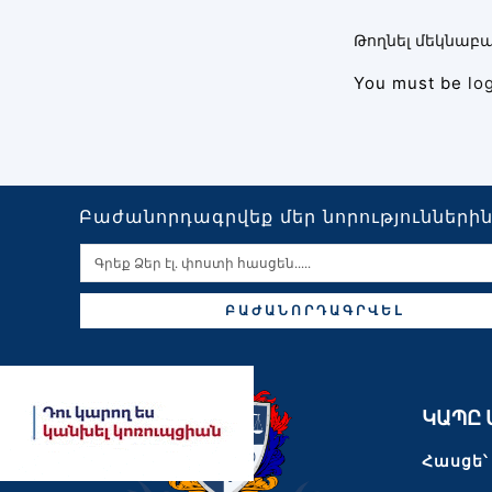
Թողնել մեկնաբա
You must be
lo
Բաժանորդագրվեք մեր նորությունների
ԲԱԺԱՆՈՐԴԱԳՐՎԵԼ
ԿԱՊԸ 
Հասցե՝