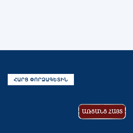
ՀԱՐՑ ՓՈՐՁԱԳԵՏԻՆ