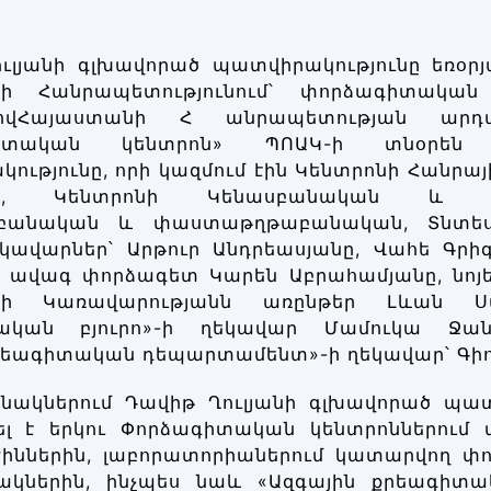
ւլյանի գլխավորած պատվիրակությունը եռօր
ի Հանրապետությունում՝ փորձագիտական 
ովՀայաստանի Հ անրապետության արդա
գիտական կենտրոն» ՊՈԱԿ-ի տնօրեն 
ությունը, որի կազմում էին Կենտրոնի Հան
նը, Կենտրոնի Կենասբանական և թմ
բանական և փաստաթղթաբանական, Տնտեսա
կավարներ՝ Արթուր Անդրեասյանը, Վահե Գրիգ
 ավագ փորձագետ Կարեն Աբրահամյանը, նոյեմբ
նի Կառավարությանն առընթեր Լևան Սա
ական բյուրո»-ի ղեկավար Մամուկա Ջա
ագիտական դեպարտամենտ»-ի ղեկավար՝ Գիոր
անակներում Դավիթ Ղուլյանի գլխավորած պատ
լ է երկու Փորձագիտական կենտրոններում 
ժիններին, լաբորատորիաներում կատարվող փո
ակներին, ինչպես նաև «Ազգային քրեագիտա