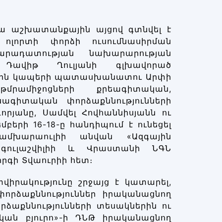
յա աշխատանքային այցով գտնվել է
ոլորտի փորձի ուսումնասիրման
րադատության նախարարության
Դավիթ Ղուլյանի գլխավորած
րային կապերի պատասխանատու Արփի
րամիջոցների քրեագիտական,
գիտական փորձաքննությունների
որյանը, Սամվել Հովհաննիսյանն ու
երի 16-18-ը հանդիպում է ունեցել
մխարաուլիի անվան «Ազգային
նգուլաշվիլիի և Վրաստանի ՆԳՆ
գի Տվաուրիի հետ։
վիրակությունը շրջայց է կատարել,
փորձաքննություններ իրականացնող
րձաքննությունների տեսակներին ու
կան բյուրո»-ի ԴՆԹ իրականացնող