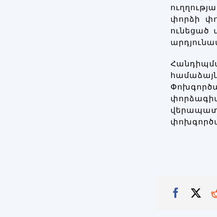
ուղղությ
փորձի փ
ունեցած
արդյունա
Հանդիպմ
համաձայ
Փոխգործ
փորձագ
վերապա
փոխգործա