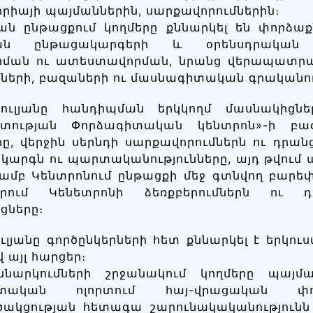
րիայի պայմաններին, սարքավորումներին։
ն ընթացքում կողմերը քննարկել են փորձաքն
ան ընթացակարգերի և օրենսդրական կ
ման ու ատեստավորման, նրանց վերապատրաս
ների, բազաների ու մասնագիտական գրականութ
ուլյանը հանդիպման երկկողմ մասնակիցնե
տության Փորձագիտական կենտրոն»-ի բաժի
ը, վերջին սերնդի սարքավորումներն ու դրան
 կարգն ու պարտականությունները, այդ թվում ա
յամբ Կենտրոնում ընթացքի մեջ գտնվող բարեփո
ում Կենետրոնի ձեռքբերումներն ու դր
ցները։
ւլյանը գործընկերների հետ քննարկել է երկու
 այլ հարցեր։
ննարկումների շրջանակում կողմերը պայմա
տական ոլորտում հայ-վրացական փոխգ
ակցության հետագա շարունակականությունն