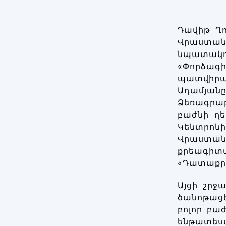
Դավիթ Ղո
Վրաստան
նպատակ
«Փորձա
պատվիրակ
Ադամյա
Ձեռագրա
բաժնի ղե
Կենտրոնի
Վրաստա
քրեագիտ
«Դատաքրե
Այցի շրջ
ծանոթացե
բոլոր բա
ենթատես