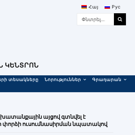
Հայ
Рус
Search
for:
Ն ԿԵՆՏՐՈՆ
երի տեսակները
Նորություններ
Գրադարան
շխատանքային այցով գտնվել է
 փորձի ուսումնասիրման նպատակով