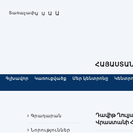
Skip
to
Ա
Տառաչափ։
Ա
Ա
Ա
content
ՀԱՅԱՍՏԱՆ
Գլխավոր
Կառուցվածք
Մեր կենտրոնը
Կենտրո
Դավիթ Ղուլյ
Գրադարան
Վրաստանի Հ
Նորություններ