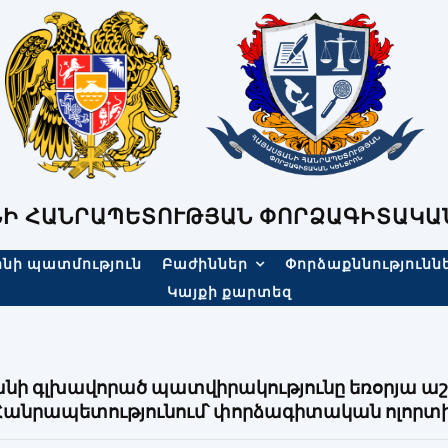
Ի ՀԱՆՐԱՊԵՏՈՒԹՅԱՆ ՓՈՐՁԱԳԻՏԱԿԱ
նի պատմություն
Բաժիններ
Փորձաքննությունն
Կայքի քարտեզ
անի գլխավորած պատվիրակությունը եռօրյա ա
անրապետությունում՝ փորձագիտական ոլորտի