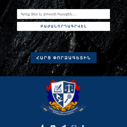
ԲԱԺԱՆՈՐԴԱԳՐՎԵԼ
ՀԱՐՑ ՓՈՐՁԱԳԵՏԻՆ