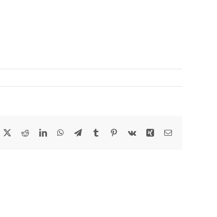
acebook
X
Reddit
LinkedIn
WhatsApp
Telegram
Tumblr
Pinterest
Vk
Xing
Email