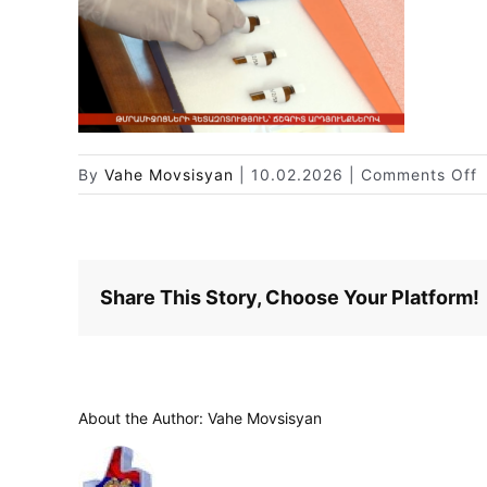
o
By
Vahe Movsisyan
|
10.02.2026
|
Comments Off
S
2
0
1
Share This Story, Choose Your Platform!
1
About the Author:
Vahe Movsisyan