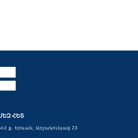
ն
ՄԵԶ ՀԵՏ
ՀՀ ք. Երևան, Արշակունյաց 23