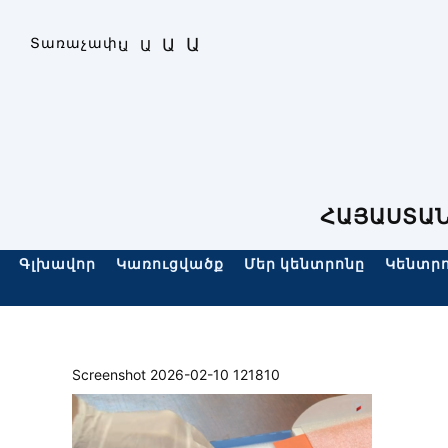
Skip
to
Ա
Տառաչափ։
Ա
Ա
Ա
content
ՀԱՅԱՍՏԱՆ
Գլխավոր
Կառուցվածք
Մեր կենտրոնը
Կենտրո
Screenshot 2026-02-10 121810