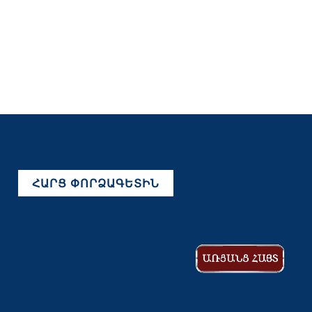
ՀԱՐՑ ՓՈՐՁԱԳԵՏԻՆ