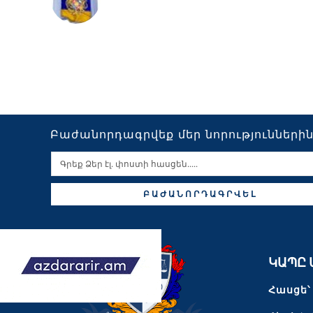
Բաժանորդագրվեք մեր նորությունների
ԲԱԺԱՆՈՐԴԱԳՐՎԵԼ
ԿԱՊԸ 
Հասցե՝