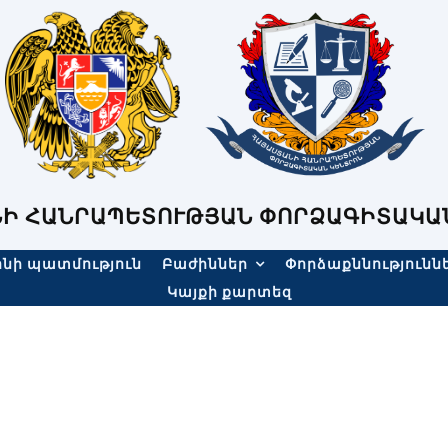
Ի ՀԱՆՐԱՊԵՏՈՒԹՅԱՆ ՓՈՐՁԱԳԻՏԱԿԱ
նի պատմություն
Բաժիններ
Փորձաքննությունն
Կայքի քարտեզ