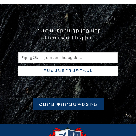
Բաժանորդագրվեք մեր
նորություններին
ԲԱԺԱՆՈՐԴԱԳՐՎԵԼ
ՀԱՐՑ ՓՈՐՁԱԳԵՏԻՆ