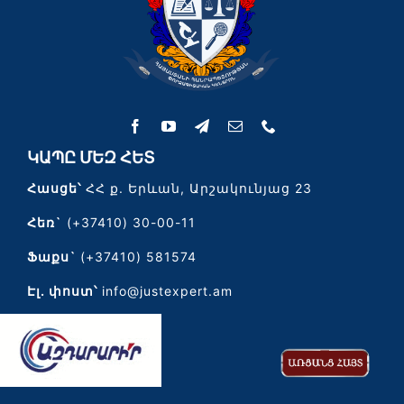
ԿԱՊԸ ՄԵԶ ՀԵՏ
Հասցե՝
ՀՀ ք. Երևան, Արշակունյաց 23
Հեռ`
(+37410) 30-00-11
Ֆաքս`
(+37410) 581574
Էլ․ փոստ՝
info@justexpert.am