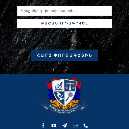
ԲԱԺԱՆՈՐԴԱԳՐՎԵԼ
ՀԱՐՑ ՓՈՐՁԱԳԵՏԻՆ