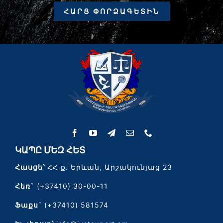
ՀԱՐՑ ՓՈՐՁԱԳԵՏԻՆ
ԿԱՊԸ ՄԵԶ ՀԵՏ
Հասցե՝
ՀՀ ք. Երևան, Արշակունյաց 23
Հեռ`
(+37410) 30-00-11
Ֆաքս`
(+37410) 581574