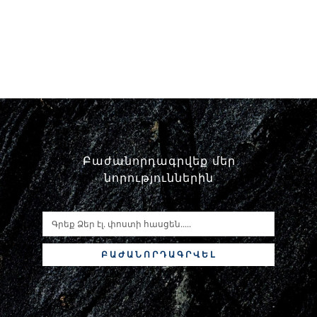
Բաժանորդագրվեք մեր
նորություններին
ԲԱԺԱՆՈՐԴԱԳՐՎԵԼ