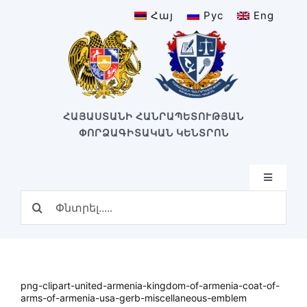
Skip
Հայ
Рус
Eng
to
content
ՀԱՅԱՍՏԱՆԻ ՀԱՆՐԱՊԵՏՈՒԹՅԱՆ
ՓՈՐՁԱԳԻՏԱԿԱՆ ԿԵՆՏՐՈՆ
Toggle
Navigatio
Search
Գլխավոր
for:
Կառուցվածք
Մեր կենտրոնը
Կենտրոնի պատմություն
png-clipart-united-armenia-kingdom-of-armenia-coat-of-
Բաժիններ
arms-of-armenia-usa-gerb-miscellaneous-emblem