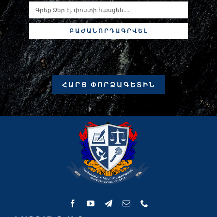
ԲԱԺԱՆՈՐԴԱԳՐՎԵԼ
ՀԱՐՑ ՓՈՐՁԱԳԵՏԻՆ