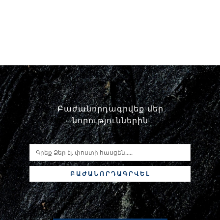
Բաժանորդագրվեք մեր
նորություններին
ԲԱԺԱՆՈՐԴԱԳՐՎԵԼ