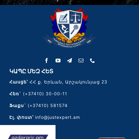
ԿԱՊԸ ՄԵԶ ՀԵՏ
Հասցե՝
ՀՀ ք. Երևան, Արշակունյաց 23
Հեռ`
(+37410) 30-00-11
Ֆաքս`
(+37410) 581574
Էլ․ փոստ՝
info@justexpert.am