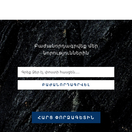
Բաժանորդագրվեք մեր
նորություններին
ԲԱԺԱՆՈՐԴԱԳՐՎԵԼ
ՀԱՐՑ ՓՈՐՁԱԳԵՏԻՆ