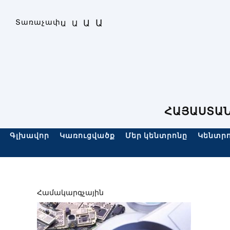
Skip
to
Ա
Տառաչափ։
Ա
Ա
Ա
content
ՀԱՅԱՍՏԱՆ
Գլխավոր
Կառուցվածք
Մեր կենտրոնը
Կենտրո
Համակարգչային