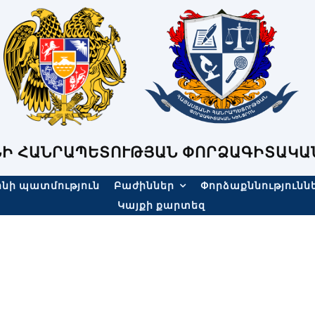
Ի ՀԱՆՐԱՊԵՏՈՒԹՅԱՆ ՓՈՐՁԱԳԻՏԱԿԱ
նի պատմություն
Բաժիններ
Փորձաքննությունն
Կայքի քարտեզ