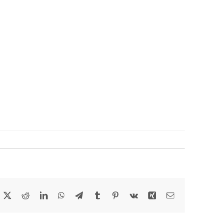
acebook
X
Reddit
LinkedIn
WhatsApp
Telegram
Tumblr
Pinterest
Vk
Xing
Email