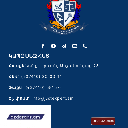
ԿԱՊԸ ՄԵԶ ՀԵՏ
Հասցե՝
ՀՀ ք. Երևան, Արշակունյաց 23
Հեռ`
(+37410) 30-00-11
Ֆաքս`
(+37410) 581574
Էլ․ փոստ՝
info@justexpert.am