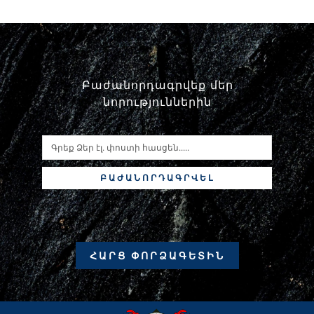
Բաժանորդագրվեք մեր
նորություններին
ԲԱԺԱՆՈՐԴԱԳՐՎԵԼ
ՀԱՐՑ ՓՈՐՁԱԳԵՏԻՆ