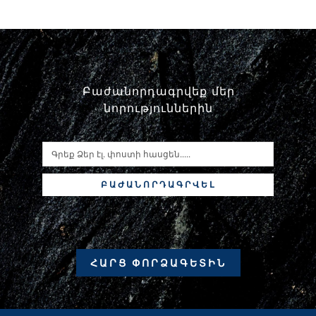
Բաժանորդագրվեք մեր
նորություններին
ԲԱԺԱՆՈՐԴԱԳՐՎԵԼ
ՀԱՐՑ ՓՈՐՁԱԳԵՏԻՆ