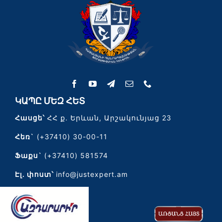
ԿԱՊԸ ՄԵԶ ՀԵՏ
Հասցե՝
ՀՀ ք. Երևան, Արշակունյաց 23
Հեռ`
(+37410) 30-00-11
Ֆաքս`
(+37410) 581574
Էլ․ փոստ՝
info@justexpert.am