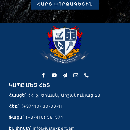
ՀԱՐՑ ՓՈՐՁԱԳԵՏԻՆ
ԿԱՊԸ ՄԵԶ ՀԵՏ
Հասցե՝
ՀՀ ք. Երևան, Արշակունյաց 23
Հեռ`
(+37410) 30-00-11
Ֆաքս`
(+37410) 581574
Էլ․ փոստ՝
info@justexpert.am