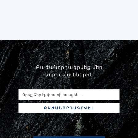
Բաժանորդագրվեք մեր
նորություններին
ԲԱԺԱՆՈՐԴԱԳՐՎԵԼ