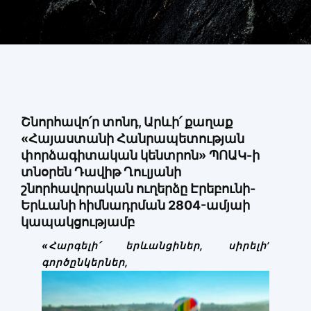
Փորձաքննությունների տեսակները
Նորություններ
Գրադարան
Կայքի քարտեզ
Շնորհավո՛ր տոնդ, Արևի՛ քաղաք
«Հայաստանի Հանրապետության
փորձագիտական կենտրոն» ՊՈԱԿ-ի
տնօրեն Դավիթ Ղուլյանի
շնորհավորական ուղերձը Էրեբունի-
Երևանի հիմնադրման 2804-ամյաի
կապակցությամբ
«Հարգելի՛ երևանցիներ, սիրելի’
գործընկերներ,