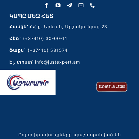
ԿԱՊԸ ՄԵԶ ՀԵՏ
Հասցե՝
ՀՀ ք. Երևան, Արշակունյաց 23
Հեռ`
(+37410) 30-00-11
Ֆաքս`
(+37410) 581574
Էլ․ փոստ՝
info@justexpert.am
Բոլոր իրավունքները պաշտպանված են