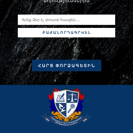
նորություններին
ԲԱԺԱՆՈՐԴԱԳՐՎԵԼ
ՀԱՐՑ ՓՈՐՁԱԳԵՏԻՆ