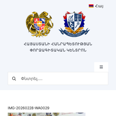
Skip
Հայ
to
content
ՀԱՅԱՍՏԱՆԻ ՀԱՆՐԱՊԵՏՈՒԹՅԱՆ
ՓՈՐՁԱԳԻՏԱԿԱՆ ԿԵՆՏՐՈՆ
Toggle
Navigatio
Search
Գլխավոր
for:
Կառուցվածք
Մեր կենտրոնը
Կենտրոնի պատմություն
IMG-20260228-WA0029
Բաժիններ