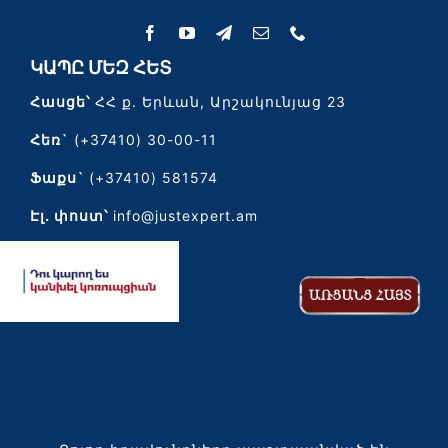
ԿԱՊԸ ՄԵԶ ՀԵՏ
Հասցե՝
ՀՀ ք. Երևան, Արշակունյաց 23
Հեռ`
(+37410) 30-00-11
Ֆաքս`
(+37410) 581574
Էլ․ փոստ՝
info@justexpert.am