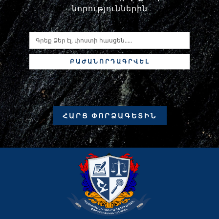
նորություններին
ԲԱԺԱՆՈՐԴԱԳՐՎԵԼ
ՀԱՐՑ ՓՈՐՁԱԳԵՏԻՆ