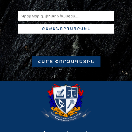
ԲԱԺԱՆՈՐԴԱԳՐՎԵԼ
ՀԱՐՑ ՓՈՐՁԱԳԵՏԻՆ