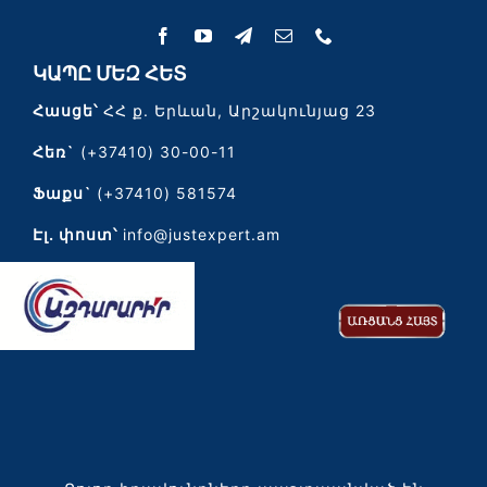
ԿԱՊԸ ՄԵԶ ՀԵՏ
Հասցե՝
ՀՀ ք. Երևան, Արշակունյաց 23
Հեռ`
(+37410) 30-00-11
Ֆաքս`
(+37410) 581574
Էլ․ փոստ՝
info@justexpert.am