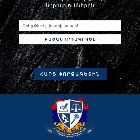
նորություններին
ԲԱԺԱՆՈՐԴԱԳՐՎԵԼ
ՀԱՐՑ ՓՈՐՁԱԳԵՏԻՆ