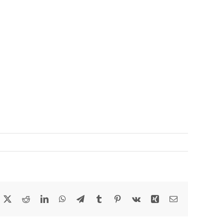
acebook
X
Reddit
LinkedIn
WhatsApp
Telegram
Tumblr
Pinterest
Vk
Xing
Email