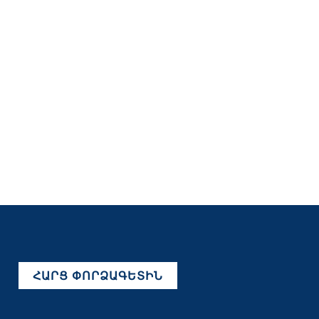
ՀԱՐՑ ՓՈՐՁԱԳԵՏԻՆ