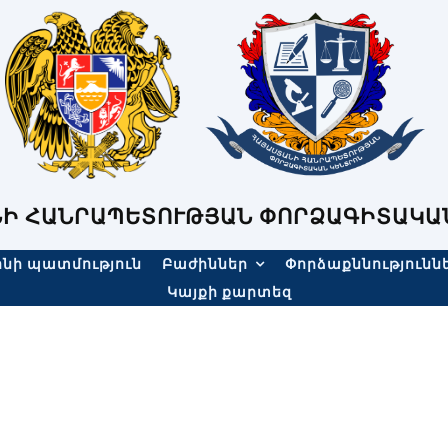
Ի ՀԱՆՐԱՊԵՏՈՒԹՅԱՆ ՓՈՐՁԱԳԻՏԱԿԱ
նի պատմություն
Բաժիններ
Փորձաքննությունն
Կայքի քարտեզ