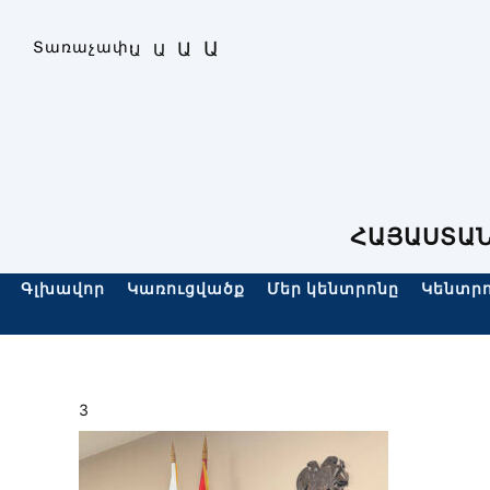
Skip
to
Ա
Տառաչափ։
Ա
Ա
Ա
content
ՀԱՅԱՍՏԱՆ
Գլխավոր
Կառուցվածք
Մեր կենտրոնը
Կենտրո
3