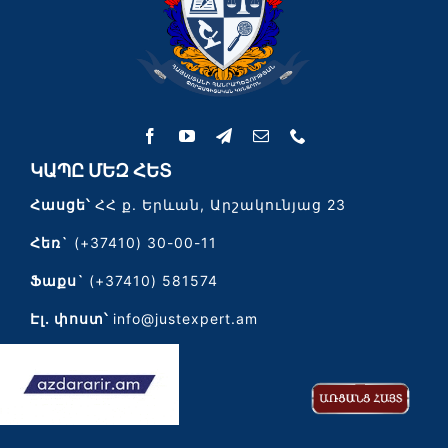
ԿԱՊԸ ՄԵԶ ՀԵՏ
Հասցե՝
ՀՀ ք. Երևան, Արշակունյաց 23
Հեռ`
(+37410) 30-00-11
Ֆաքս`
(+37410) 581574
Էլ․ փոստ՝
info@justexpert.am