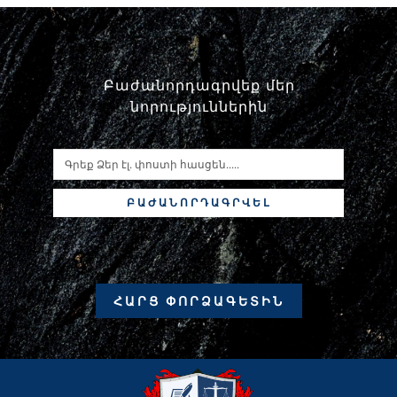
Բաժանորդագրվեք մեր
նորություններին
ԲԱԺԱՆՈՐԴԱԳՐՎԵԼ
ՀԱՐՑ ՓՈՐՁԱԳԵՏԻՆ